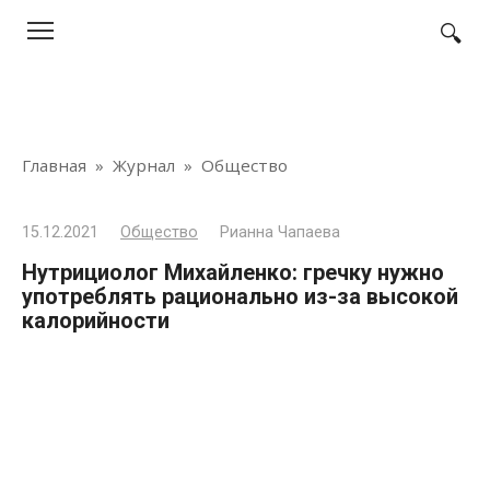
Перейти
к
контенту
Главная
»
Журнал
»
Общество
15.12.2021
Общество
Рианна Чапаева
Нутрициолог Михайленко: гречку нужно
употреблять рационально из-за высокой
калорийности