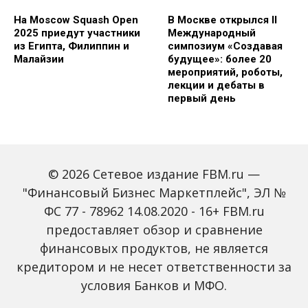
На Moscow Squash Open
В Москве открылся II
2025 приедут участники
Международный
из Египта, Филиппин и
симпозиум «Создавая
Малайзии
будущее»: более 20
мероприятий, роботы,
лекции и дебаты в
первый день
© 2026 Сетевое издание FBM.ru —
"Финансовый Бизнес Маркетплейс", ЭЛ №
ФС 77 - 78962 14.08.2020 - 16+ FBM.ru
предоставляет обзор и сравнение
Зарплаты вырастут,
Россиян предупредили
банки включат защиту
о росте активности
финансовых продуктов, не является
от мошенников: какие
мошенников на фоне
кредитором и не несет ответственности за
новые законы ждут
снижения ключевой
россиян с октября
ставки
условия Банков и МФО.