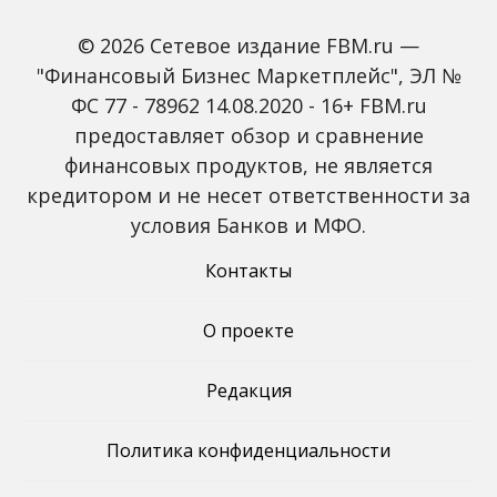
© 2026 Сетевое издание FBM.ru —
"Финансовый Бизнес Маркетплейс", ЭЛ №
ФС 77 - 78962 14.08.2020 - 16+ FBM.ru
предоставляет обзор и сравнение
Зарплаты вырастут,
Россиян предупредили
банки включат защиту
о росте активности
финансовых продуктов, не является
от мошенников: какие
мошенников на фоне
кредитором и не несет ответственности за
новые законы ждут
снижения ключевой
россиян с октября
ставки
условия Банков и МФО.
Контакты
О проекте
Редакция
Политика конфиденциальности