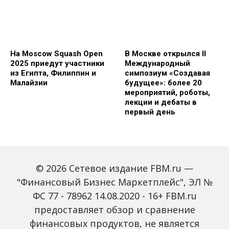
На Moscow Squash Open
В Москве открылся II
2025 приедут участники
Международный
из Египта, Филиппин и
симпозиум «Создавая
Малайзии
будущее»: более 20
мероприятий, роботы,
лекции и дебаты в
первый день
© 2026 Сетевое издание FBM.ru —
"Финансовый Бизнес Маркетплейс", ЭЛ №
ФС 77 - 78962 14.08.2020 - 16+ FBM.ru
предоставляет обзор и сравнение
Зарплаты вырастут,
Россиян предупредили
банки включат защиту
о росте активности
финансовых продуктов, не является
от мошенников: какие
мошенников на фоне