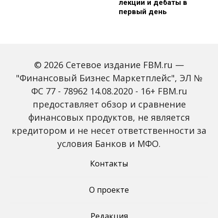
лекции и дебаты в
первый день
© 2026 Сетевое издание FBM.ru —
"Финансовый Бизнес Маркетплейс", ЭЛ №
ФС 77 - 78962 14.08.2020 - 16+ FBM.ru
предоставляет обзор и сравнение
Зарплаты вырастут,
Россиян предупредили
банки включат защиту
о росте активности
финансовых продуктов, не является
от мошенников: какие
мошенников на фоне
кредитором и не несет ответственности за
новые законы ждут
снижения ключевой
россиян с октября
ставки
условия Банков и МФО.
Контакты
О проекте
Редакция