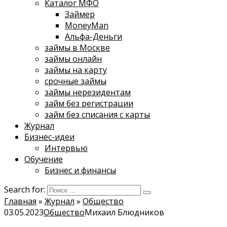
Каталог МФО
Займер
MoneyMan
Альфа-Деньги
займы в Москве
займы онлайн
займы на карту
срочные займы
займы нерезидентам
займ без регистрации
займ без списания с карты
Журнал
Бизнес-идеи
Интервью
Обучение
Бизнес и финансы
Search for:
Главная
»
Журнал
»
Общество
03.05.2023
Общество
Михаил Блюдников