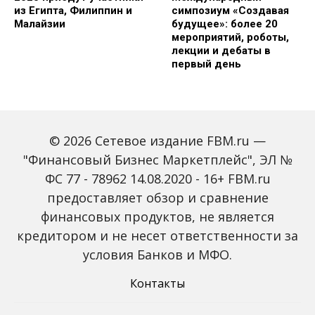
из Египта, Филиппин и
симпозиум «Создавая
Малайзии
будущее»: более 20
мероприятий, роботы,
лекции и дебаты в
первый день
© 2026 Сетевое издание FBM.ru —
"Финансовый Бизнес Маркетплейс", ЭЛ №
ФС 77 - 78962 14.08.2020 - 16+ FBM.ru
предоставляет обзор и сравнение
Зарплаты вырастут,
Россиян предупредили
банки включат защиту
о росте активности
финансовых продуктов, не является
от мошенников: какие
мошенников на фоне
кредитором и не несет ответственности за
новые законы ждут
снижения ключевой
россиян с октября
ставки
условия Банков и МФО.
Контакты