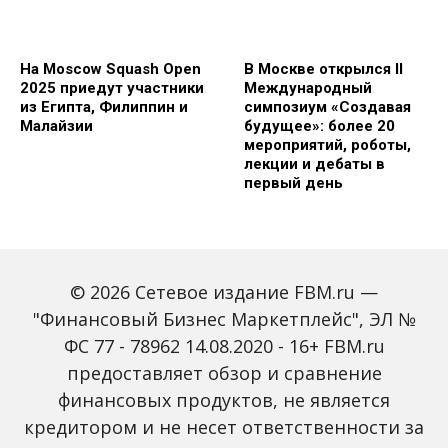
На Moscow Squash Open
В Москве открылся II
2025 приедут участники
Международный
из Египта, Филиппин и
симпозиум «Создавая
Малайзии
будущее»: более 20
мероприятий, роботы,
лекции и дебаты в
первый день
© 2026 Сетевое издание FBM.ru —
"Финансовый Бизнес Маркетплейс", ЭЛ №
ФС 77 - 78962 14.08.2020 - 16+ FBM.ru
предоставляет обзор и сравнение
Зарплаты вырастут,
Россиян предупредили
банки включат защиту
о росте активности
финансовых продуктов, не является
от мошенников: какие
мошенников на фоне
кредитором и не несет ответственности за
новые законы ждут
снижения ключевой