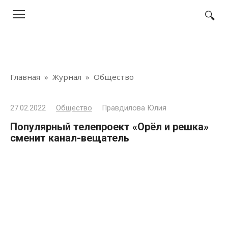
Перейти
к
контенту
Главная
»
Журнал
»
Общество
27.02.2022
Общество
Правдилова Юлия
Популярный телепроект «Орёл и решка»
сменит канал-вещатель