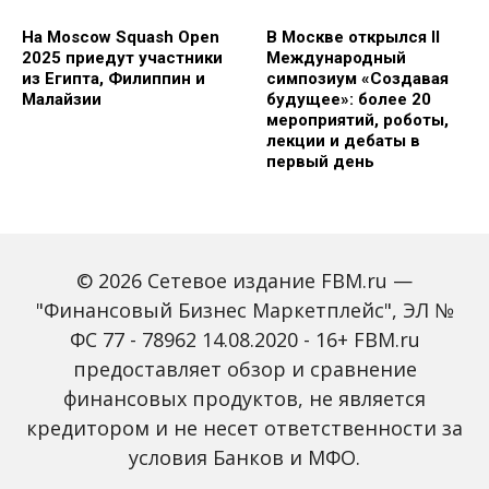
На Moscow Squash Open
В Москве открылся II
2025 приедут участники
Международный
из Египта, Филиппин и
симпозиум «Создавая
Малайзии
будущее»: более 20
мероприятий, роботы,
лекции и дебаты в
первый день
© 2026 Сетевое издание FBM.ru —
"Финансовый Бизнес Маркетплейс", ЭЛ №
ФС 77 - 78962 14.08.2020 - 16+ FBM.ru
предоставляет обзор и сравнение
Зарплаты вырастут,
Россиян предупредили
банки включат защиту
о росте активности
финансовых продуктов, не является
от мошенников: какие
мошенников на фоне
кредитором и не несет ответственности за
новые законы ждут
снижения ключевой
россиян с октября
ставки
условия Банков и МФО.