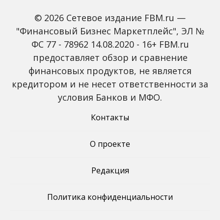
© 2026 Сетевое издание FBM.ru —
"Финансовый Бизнес Маркетплейс", ЭЛ №
ФС 77 - 78962 14.08.2020 - 16+ FBM.ru
предоставляет обзор и сравнение
Зарплаты вырастут,
Россиян предупредили
банки включат защиту
о росте активности
финансовых продуктов, не является
от мошенников: какие
мошенников на фоне
кредитором и не несет ответственности за
новые законы ждут
снижения ключевой
россиян с октября
ставки
условия Банков и МФО.
Контакты
О проекте
Редакция
Политика конфиденциальности