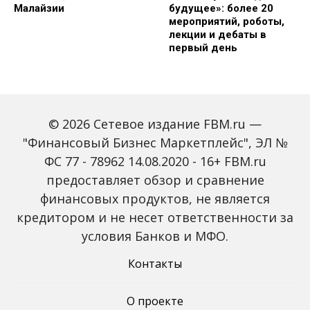
Малайзии
будущее»: более 20
мероприятий, роботы,
лекции и дебаты в
первый день
© 2026 Сетевое издание FBM.ru —
"Финансовый Бизнес Маркетплейс", ЭЛ №
ФС 77 - 78962 14.08.2020 - 16+ FBM.ru
предоставляет обзор и сравнение
Зарплаты вырастут,
Россиян предупредили
банки включат защиту
о росте активности
финансовых продуктов, не является
от мошенников: какие
мошенников на фоне
кредитором и не несет ответственности за
новые законы ждут
снижения ключевой
россиян с октября
ставки
условия Банков и МФО.
Контакты
О проекте