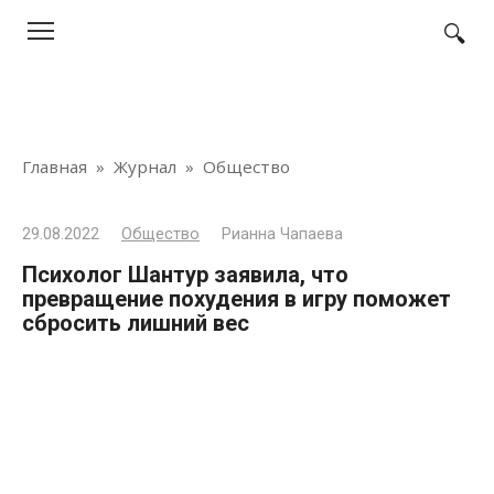
Перейти
к
контенту
Главная
»
Журнал
»
Общество
29.08.2022
Общество
Рианна Чапаева
Психолог Шантур заявила, что
превращение похудения в игру поможет
сбросить лишний вес