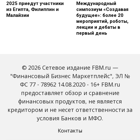
2025 приедут участники
Международный
из Египта, Филиппин и
симпозиум «Создавая
Малайзии
будущее»: более 20
мероприятий, роботы,
лекции и дебаты в
первый день
© 2026 Сетевое издание FBM.ru —
"Финансовый Бизнес Маркетплейс", ЭЛ №
ФС 77 - 78962 14.08.2020 - 16+ FBM.ru
предоставляет обзор и сравнение
Зарплаты вырастут,
Россиян предупредили
банки включат защиту
о росте активности
финансовых продуктов, не является
от мошенников: какие
мошенников на фоне
кредитором и не несет ответственности за
новые законы ждут
снижения ключевой
россиян с октября
ставки
условия Банков и МФО.
Контакты