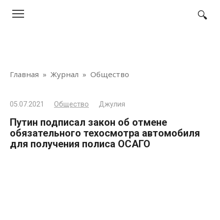
Перейти
к
контенту
Главная
»
Журнал
»
Общество
05.07.2021
Общество
Джулия
Путин подписал закон об отмене
обязательного техосмотра автомобиля
для получения полиса ОСАГО