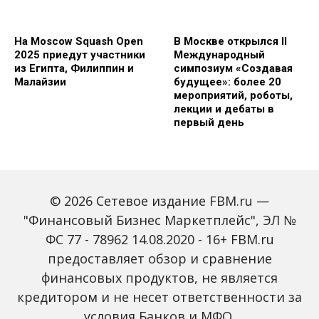
На Moscow Squash Open
В Москве открылся II
2025 приедут участники
Международный
из Египта, Филиппин и
симпозиум «Создавая
Малайзии
будущее»: более 20
мероприятий, роботы,
лекции и дебаты в
первый день
© 2026 Сетевое издание FBM.ru —
"Финансовый Бизнес Маркетплейс", ЭЛ №
ФС 77 - 78962 14.08.2020 - 16+ FBM.ru
предоставляет обзор и сравнение
Зарплаты вырастут,
Россиян предупредили
банки включат защиту
о росте активности
финансовых продуктов, не является
от мошенников: какие
мошенников на фоне
кредитором и не несет ответственности за
новые законы ждут
снижения ключевой
россиян с октября
ставки
условия Банков и МФО.