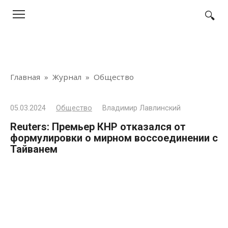
Перейти
к
контенту
Главная
»
Журнал
»
Общество
05.03.2024
Общество
Владимир Лавлинский
Reuters: Премьер КНР отказался от
формулировки о мирном воссоединении с
Тайванем