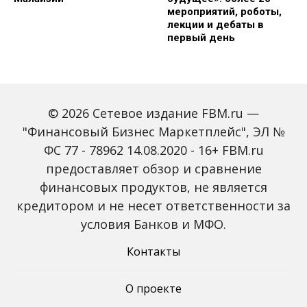
мероприятий, роботы,
лекции и дебаты в
первый день
© 2026 Сетевое издание FBM.ru —
"Финансовый Бизнес Маркетплейс", ЭЛ №
ФС 77 - 78962 14.08.2020 - 16+ FBM.ru
предоставляет обзор и сравнение
Зарплаты вырастут,
Россиян предупредили
банки включат защиту
о росте активности
финансовых продуктов, не является
от мошенников: какие
мошенников на фоне
кредитором и не несет ответственности за
новые законы ждут
снижения ключевой
россиян с октября
ставки
условия Банков и МФО.
Контакты
О проекте