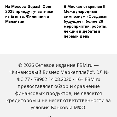
На Moscow Squash Open
В Москве открылся II
2025 приедут участники
Международный
из Египта, Филиппин и
симпозиум «Создавая
Малайзии
будущее»: более 20
мероприятий, роботы,
лекции и дебаты в
первый день
© 2026 Сетевое издание FBM.ru —
"Финансовый Бизнес Маркетплейс", ЭЛ №
ФС 77 - 78962 14.08.2020 - 16+ FBM.ru
предоставляет обзор и сравнение
Зарплаты вырастут,
Россиян предупредили
банки включат защиту
о росте активности
финансовых продуктов, не является
от мошенников: какие
мошенников на фоне
кредитором и не несет ответственности за
новые законы ждут
снижения ключевой
россиян с октября
ставки
условия Банков и МФО.