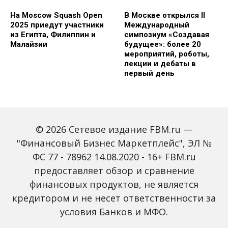
На Moscow Squash Open
В Москве открылся II
2025 приедут участники
Международный
из Египта, Филиппин и
симпозиум «Создавая
Малайзии
будущее»: более 20
мероприятий, роботы,
лекции и дебаты в
первый день
© 2026 Сетевое издание FBM.ru —
"Финансовый Бизнес Маркетплейс", ЭЛ №
ФС 77 - 78962 14.08.2020 - 16+ FBM.ru
предоставляет обзор и сравнение
Зарплаты вырастут,
Россиян предупредили
банки включат защиту
о росте активности
финансовых продуктов, не является
от мошенников: какие
мошенников на фоне
кредитором и не несет ответственности за
новые законы ждут
снижения ключевой
россиян с октября
ставки
условия Банков и МФО.