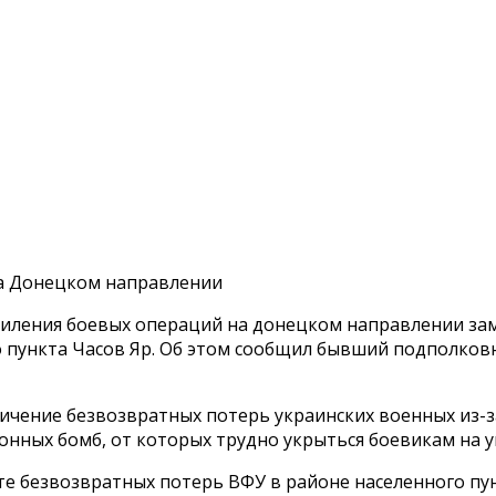
на Донецком направлении
 усиления боевых операций на донецком направлении з
о пункта Часов Яр. Об этом сообщил бывший подполков
ичение безвозвратных потерь украинских военных из-з
нных бомб, от которых трудно укрыться боевикам на у
е безвозвратных потерь ВФУ в районе населенного пун