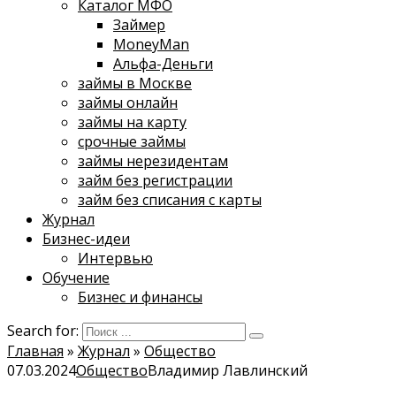
Каталог МФО
Займер
MoneyMan
Альфа-Деньги
займы в Москве
займы онлайн
займы на карту
срочные займы
займы нерезидентам
займ без регистрации
займ без списания с карты
Журнал
Бизнес-идеи
Интервью
Обучение
Бизнес и финансы
Search for:
Главная
»
Журнал
»
Общество
07.03.2024
Общество
Владимир Лавлинский