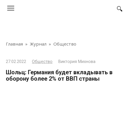
Перейти
к
контенту
Главная
»
Журнал
»
Общество
27.02.2022
Общество
Виктория Михнова
Шольц: Германия будет вкладывать в
оборону более 2% от ВВП страны