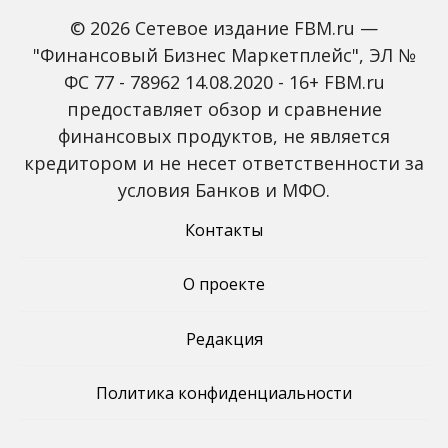
© 2026 Сетевое издание FBM.ru —
"Финансовый Бизнес Маркетплейс", ЭЛ №
ФС 77 - 78962 14.08.2020 - 16+ FBM.ru
предоставляет обзор и сравнение
Зарплаты вырастут,
Россиян предупредили
банки включат защиту
о росте активности
финансовых продуктов, не является
от мошенников: какие
мошенников на фоне
кредитором и не несет ответственности за
новые законы ждут
снижения ключевой
россиян с октября
ставки
условия Банков и МФО.
Контакты
О проекте
Редакция
Политика конфиденциальности