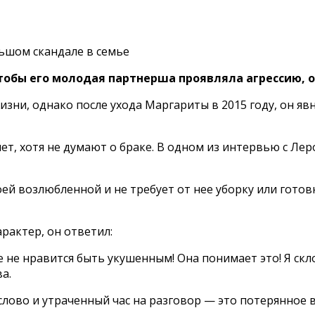
ьшом скандале в семье
тобы его молодая партнерша проявляла агрессию, 
зни, однако после ухода Маргариты в 2015 году, он яв
ет, хотя не думают о браке. В одном из интервью с Ле
й возлюбленной и не требует от нее уборку или готовку,
рактер, он ответил:
не не нравится быть укушенным! Она понимает это! Я ск
а.
слово и утраченный час на разговор — это потерянное