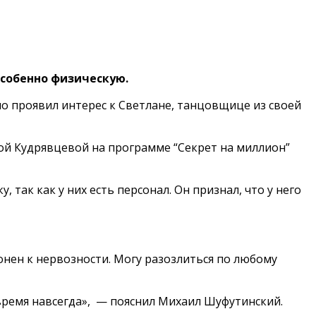
особенно физическую.
но проявил интерес к Светлане, танцовщице из своей
рой Кудрявцевой на программе “Секрет на миллион”
 так как у них есть персонал. Он признал, что у него
лонен к нервозности. Могу разозлиться по любому
 время навсегда», — пояснил Михаил Шуфутинский.