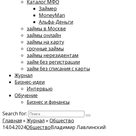
Каталог МФО
Займер
MoneyMan
Альфа-Деньги
займы в Москве
займы онлайн
займы на карту
срочные займы
займы нерезидентам
займ без регистрации
займ без списания с карты
Журнал
Бизнес-идеи
Интервью
Обучение
Бизнес и финансы
Search for:
Главная
»
Журнал
»
Общество
14.04.2024
Общество
Владимир Лавлинский