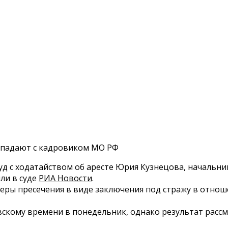
овпадают с кадровиком МО РФ
уд с ходатайством об аресте Юрия Кузнецова, начальн
ли в суде
РИА Новости
.
 меры пресечения в виде заключения под стражу в отн
овскому времени в понедельник, однако результат рас