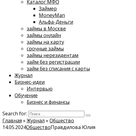
Каталог МФО
Займер
MoneyMan
Альфа-Деньги
займы в Москве
займы онлайн
займы на карту
срочные займы
займы нерезидентам
займ без регистрации
займ без списания с карты
Журнал
Бизнес-идеи
Интервью
Обучение
Бизнес и финансы
Search for:
Главная
»
Журнал
»
Общество
14.05.2024
Общество
Правдилова Юлия