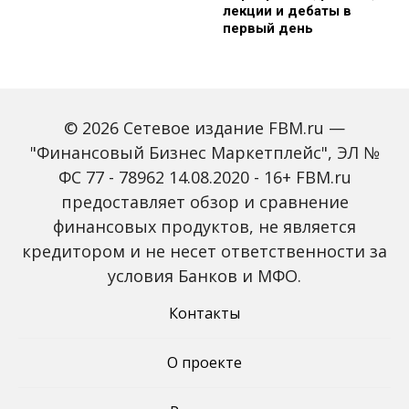
лекции и дебаты в
первый день
© 2026 Сетевое издание FBM.ru —
"Финансовый Бизнес Маркетплейс", ЭЛ №
ФС 77 - 78962 14.08.2020 - 16+ FBM.ru
предоставляет обзор и сравнение
Зарплаты вырастут,
Россиян предупредили
банки включат защиту
о росте активности
финансовых продуктов, не является
от мошенников: какие
мошенников на фоне
кредитором и не несет ответственности за
новые законы ждут
снижения ключевой
россиян с октября
ставки
условия Банков и МФО.
Контакты
О проекте