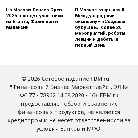
На Moscow Squash Open
В Москве открылся II
2025 приедут участники
Международный
из Египта, Филиппин и
симпозиум «Создавая
Малайзии
будущее»: более 20
мероприятий, роботы,
лекции и дебаты в
первый день
© 2026 Сетевое издание FBM.ru —
"Финансовый Бизнес Маркетплейс", ЭЛ №
ФС 77 - 78962 14.08.2020 - 16+ FBM.ru
предоставляет обзор и сравнение
Зарплаты вырастут,
Россиян предупредили
банки включат защиту
о росте активности
финансовых продуктов, не является
от мошенников: какие
мошенников на фоне
кредитором и не несет ответственности за
новые законы ждут
снижения ключевой
россиян с октября
ставки
условия Банков и МФО.