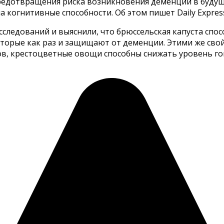
предотвращения риска возникновения деменции в буду
а когнитивные способности. Об этом пишет Daily Expres
сследований и выяснили, что брюссельская капуста спо
торые как раз и защищают от деменции. Этими же свой
тов, крестоцветные овощи способны снижать уровень г