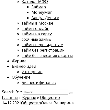
Каталог МФО
Займер
MoneyMan
Альфа-Деньги
займы в Москве
займы онлайн
займы на карту
срочные займы
займы нерезидентам
займ без регистрации
займ без списания с карты
Журнал
Бизнес-идеи
Интервью
Обучение
Бизнес и финансы
Search for:
Главная
»
Журнал
»
Общество
14.12.2021
Общество
Ольга Вашарина