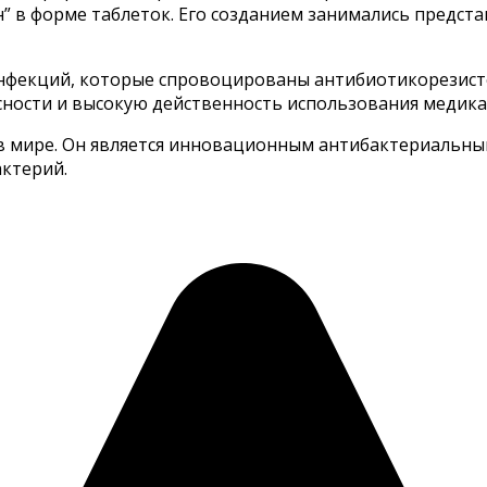
” в форме таблеток. Его созданием занимались предс
инфекций, которые спровоцированы антибиотикорезис
ности и высокую действенность использования медика
в в мире. Он является инновационным антибактериальн
ктерий.