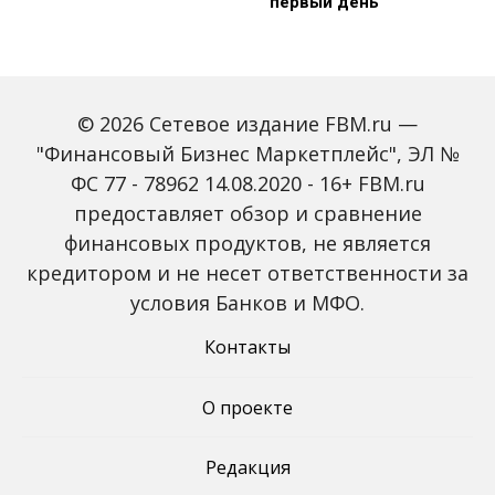
первый день
© 2026 Сетевое издание FBM.ru —
"Финансовый Бизнес Маркетплейс", ЭЛ №
ФС 77 - 78962 14.08.2020 - 16+ FBM.ru
предоставляет обзор и сравнение
Зарплаты вырастут,
Россиян предупредили
банки включат защиту
о росте активности
финансовых продуктов, не является
от мошенников: какие
мошенников на фоне
кредитором и не несет ответственности за
новые законы ждут
снижения ключевой
россиян с октября
ставки
условия Банков и МФО.
Контакты
О проекте
Редакция