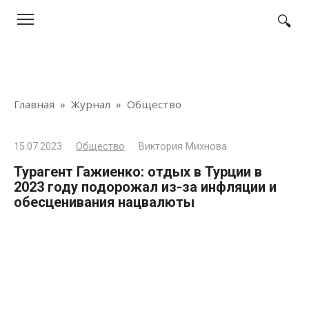
Перейти
к
контенту
Главная
»
Журнал
»
Общество
15.07.2023
Общество
Виктория Михнова
Турагент Гажиенко: отдых в Турции в
2023 году подорожал из-за инфляции и
обесценивания нацвалюты