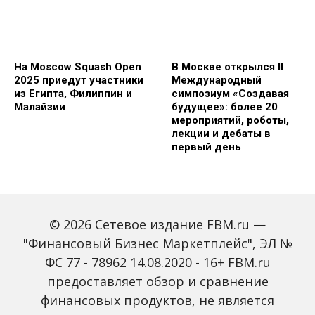
На Moscow Squash Open
В Москве открылся II
2025 приедут участники
Международный
из Египта, Филиппин и
симпозиум «Создавая
Малайзии
будущее»: более 20
мероприятий, роботы,
лекции и дебаты в
первый день
© 2026 Сетевое издание FBM.ru —
"Финансовый Бизнес Маркетплейс", ЭЛ №
ФС 77 - 78962 14.08.2020 - 16+ FBM.ru
предоставляет обзор и сравнение
Зарплаты вырастут,
Россиян предупредили
банки включат защиту
о росте активности
финансовых продуктов, не является
от мошенников: какие
мошенников на фоне