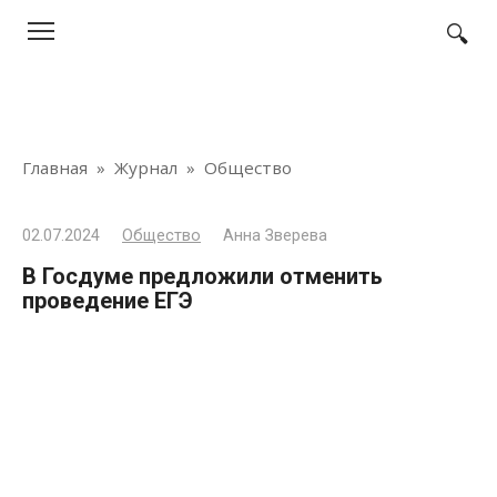
Перейти
к
контенту
Главная
»
Журнал
»
Общество
02.07.2024
Общество
Анна Зверева
В Госдуме предложили отменить
проведение ЕГЭ