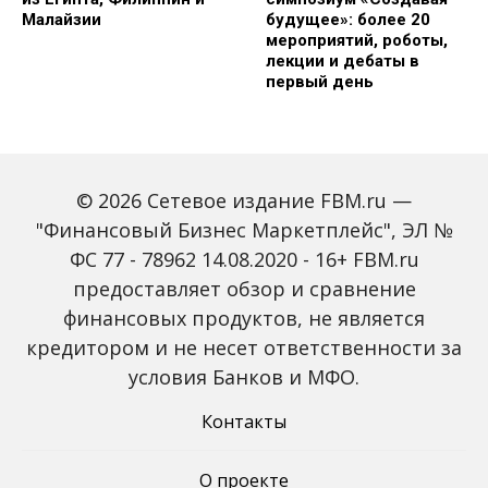
Малайзии
будущее»: более 20
мероприятий, роботы,
лекции и дебаты в
первый день
© 2026 Сетевое издание FBM.ru —
"Финансовый Бизнес Маркетплейс", ЭЛ №
ФС 77 - 78962 14.08.2020 - 16+ FBM.ru
предоставляет обзор и сравнение
Зарплаты вырастут,
Россиян предупредили
банки включат защиту
о росте активности
финансовых продуктов, не является
от мошенников: какие
мошенников на фоне
кредитором и не несет ответственности за
новые законы ждут
снижения ключевой
россиян с октября
ставки
условия Банков и МФО.
Контакты
О проекте