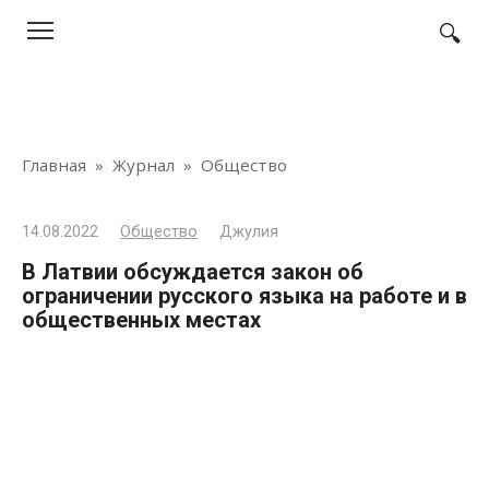
Перейти
к
контенту
Главная
»
Журнал
»
Общество
14.08.2022
Общество
Джулия
В Латвии обсуждается закон об
ограничении русского языка на работе и в
общественных местах