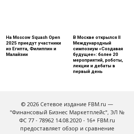
На Moscow Squash Open
В Москве открылся II
2025 приедут участники
Международный
из Египта, Филиппин и
симпозиум «Создавая
Малайзии
будущее»: более 20
мероприятий, роботы,
лекции и дебаты в
первый день
© 2026 Сетевое издание FBM.ru —
"Финансовый Бизнес Маркетплейс", ЭЛ №
ФС 77 - 78962 14.08.2020 - 16+ FBM.ru
предоставляет обзор и сравнение
Зарплаты вырастут,
Россиян предупредили
банки включат защиту
о росте активности