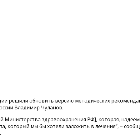
ции решили обновить версию методических рекоменда
оссии Владимир Чуланов.
Министерства здравоохранения РФ], которая, надеемся
а, который мы бы хотели заложить в лечение”, – сооб
.