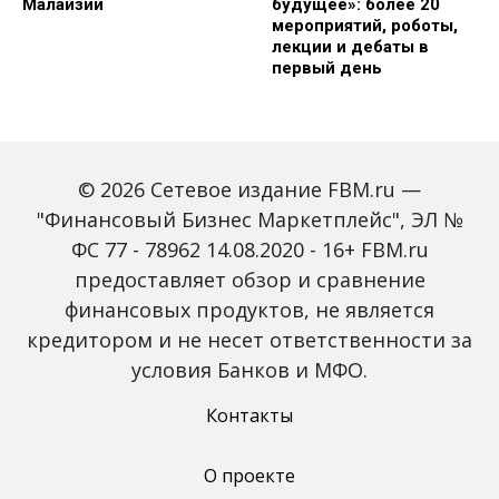
Малайзии
будущее»: более 20
мероприятий, роботы,
лекции и дебаты в
первый день
© 2026 Сетевое издание FBM.ru —
"Финансовый Бизнес Маркетплейс", ЭЛ №
ФС 77 - 78962 14.08.2020 - 16+ FBM.ru
предоставляет обзор и сравнение
Зарплаты вырастут,
Россиян предупредили
банки включат защиту
о росте активности
финансовых продуктов, не является
от мошенников: какие
мошенников на фоне
кредитором и не несет ответственности за
новые законы ждут
снижения ключевой
россиян с октября
ставки
условия Банков и МФО.
Контакты
О проекте