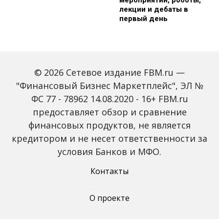
мероприятий, роботы,
лекции и дебаты в
первый день
© 2026 Сетевое издание FBM.ru —
"Финансовый Бизнес Маркетплейс", ЭЛ №
ФС 77 - 78962 14.08.2020 - 16+ FBM.ru
предоставляет обзор и сравнение
Зарплаты вырастут,
Россиян предупредили
банки включат защиту
о росте активности
финансовых продуктов, не является
от мошенников: какие
мошенников на фоне
кредитором и не несет ответственности за
новые законы ждут
снижения ключевой
россиян с октября
ставки
условия Банков и МФО.
Контакты
О проекте