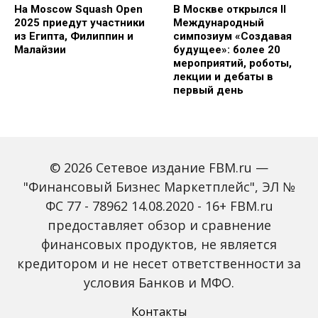
На Moscow Squash Open
В Москве открылся II
2025 приедут участники
Международный
из Египта, Филиппин и
симпозиум «Создавая
Малайзии
будущее»: более 20
мероприятий, роботы,
лекции и дебаты в
первый день
© 2026 Сетевое издание FBM.ru —
"Финансовый Бизнес Маркетплейс", ЭЛ №
ФС 77 - 78962 14.08.2020 - 16+ FBM.ru
предоставляет обзор и сравнение
Зарплаты вырастут,
Россиян предупредили
банки включат защиту
о росте активности
финансовых продуктов, не является
от мошенников: какие
мошенников на фоне
кредитором и не несет ответственности за
новые законы ждут
снижения ключевой
россиян с октября
ставки
условия Банков и МФО.
Контакты