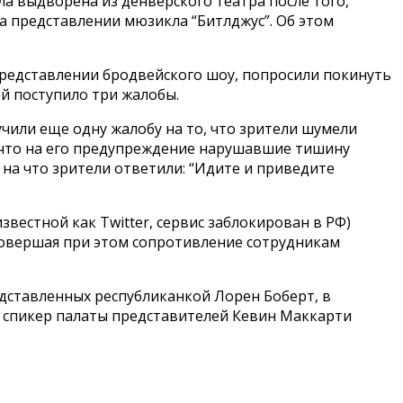
 выдворена из денверского театра после того,
а представлении мюзикла “Битлджус”. Об этом
представлении бродвейского шоу, попросили покинуть
й поступило три жалобы.
учили еще одну жалобу на то, что зрители шумели
, что на его предупреждение нарушавшие тишину
на что зрители ответили: “Идите и приведите
звестной как Twitter, сервис заблокирован в РФ)
 совершая при этом сопротивление сотрудникам
едставленных республиканкой Лорен Боберт, в
к спикер палаты представителей Кевин Маккарти