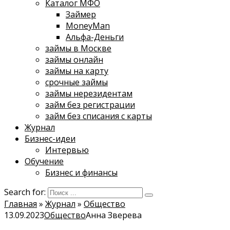
Каталог МФО
Займер
MoneyMan
Альфа-Деньги
займы в Москве
займы онлайн
займы на карту
срочные займы
займы нерезидентам
займ без регистрации
займ без списания с карты
Журнал
Бизнес-идеи
Интервью
Обучение
Бизнес и финансы
Search for:
Главная
»
Журнал
»
Общество
13.09.2023
Общество
Анна Зверева