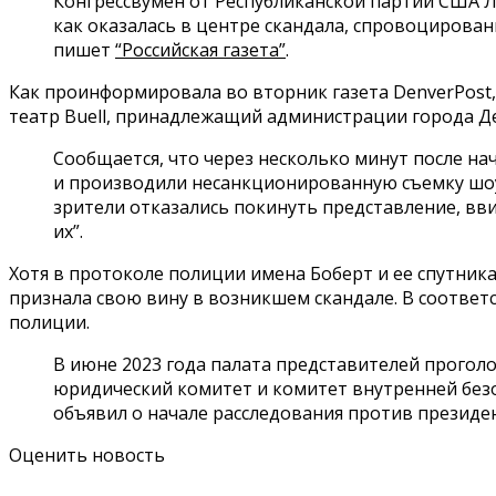
Конгрессвумен от Республиканской партии США Л
как оказалась в центре скандала, спровоцирован
пишет
“Российская газета”
.
Как проинформировала во вторник газета DenverPost,
театр Buell, принадлежащий администрации города Де
Сообщается, что через несколько минут после на
и производили несанкционированную съемку шоу.
зрители отказались покинуть представление, вви
их”.
Хотя в протоколе полиции имена Боберт и ее спутника 
признала свою вину в возникшем скандале. В соответ
полиции.
В июне 2023 года палата представителей проголо
юридический комитет и комитет внутренней безо
объявил о начале расследования против президе
Оценить новость