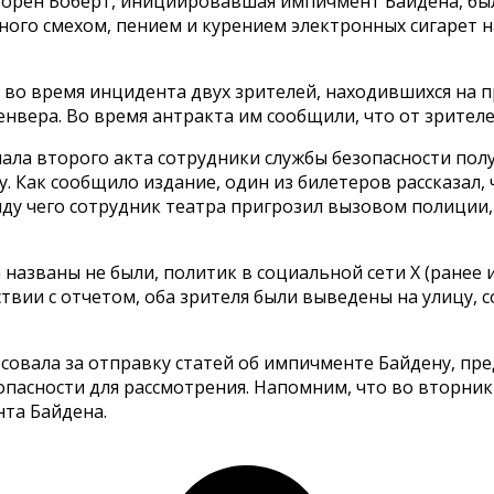
орен Боберт, инициировавшая импичмент Байдена, была
ного смехом, пением и курением электронных сигарет н
 во время инцидента двух зрителей, находившихся на 
нвера. Во время антракта им сообщили, что от зрителе
чала второго акта сотрудники службы безопасности пол
 Как сообщило издание, один из билетеров рассказал
ду чего сотрудник театра пригрозил вызовом полиции, 
названы не были, политик в социальной сети X (ранее и
ствии с отчетом, оба зрителя были выведены на улицу,
совала за отправку статей об импичменте Байдену, пр
пасности для рассмотрения. Напомним, что во вторни
нта Байдена.