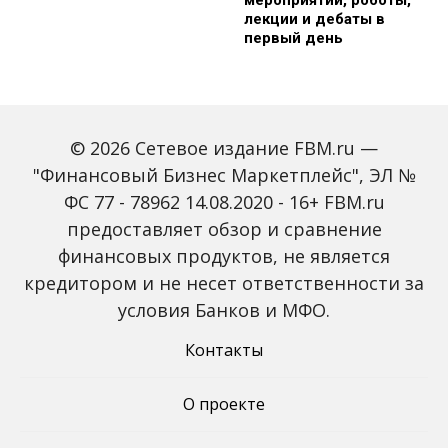
мероприятий, роботы,
лекции и дебаты в
первый день
© 2026 Сетевое издание FBM.ru —
"Финансовый Бизнес Маркетплейс", ЭЛ №
ФС 77 - 78962 14.08.2020 - 16+ FBM.ru
предоставляет обзор и сравнение
Зарплаты вырастут,
Россиян предупредили
банки включат защиту
о росте активности
финансовых продуктов, не является
от мошенников: какие
мошенников на фоне
кредитором и не несет ответственности за
новые законы ждут
снижения ключевой
россиян с октября
ставки
условия Банков и МФО.
Контакты
О проекте