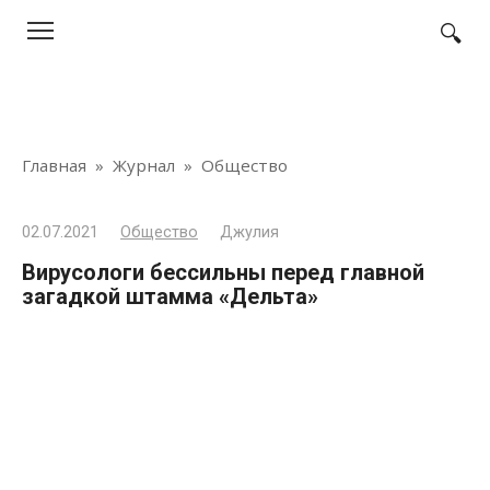
Перейти
к
контенту
Главная
»
Журнал
»
Общество
02.07.2021
Общество
Джулия
Вирусологи бессильны перед главной
загадкой штамма «Дельта»