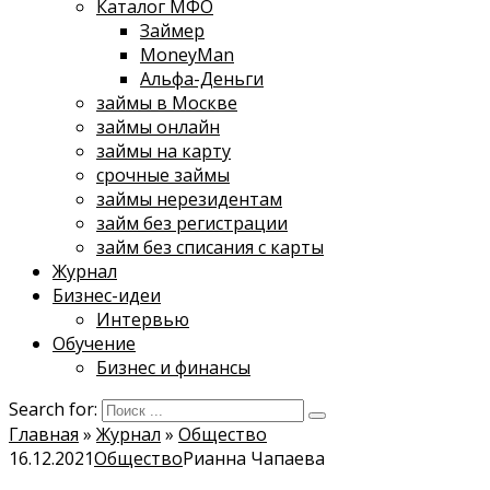
Каталог МФО
Займер
MoneyMan
Альфа-Деньги
займы в Москве
займы онлайн
займы на карту
срочные займы
займы нерезидентам
займ без регистрации
займ без списания с карты
Журнал
Бизнес-идеи
Интервью
Обучение
Бизнес и финансы
Search for:
Главная
»
Журнал
»
Общество
16.12.2021
Общество
Рианна Чапаева