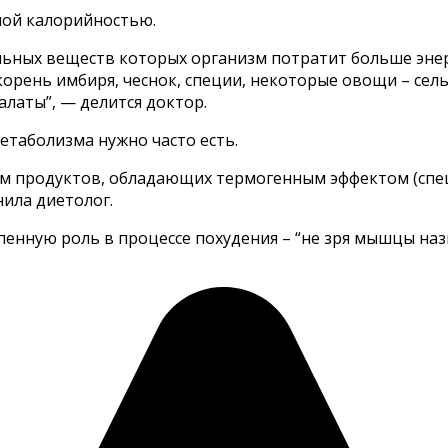
ной калорийностью.
льных веществ которых организм потратит больше энерг
 корень имбиря, чеснок, специи, некоторые овощи – сель
алаты”, — делится доктор.
етаболизма нужно часто есть.
м продуктов, обладающих термогенным эффектом (специ
ила диетолог.
епенную роль в процессе похудения – “не зря мышцы на