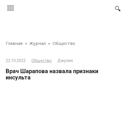
Перейти
к
контенту
Главная
»
Журнал
»
Общество
22.10.2022
Общество
Джулия
Врач Шарапова назвала признаки
инсульта