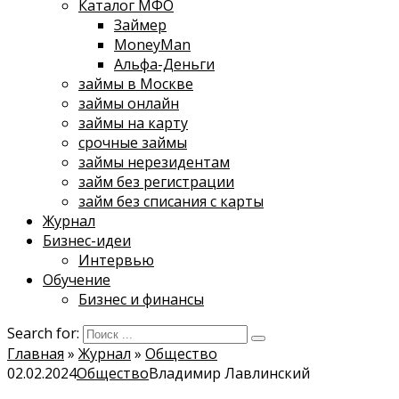
Каталог МФО
Займер
MoneyMan
Альфа-Деньги
займы в Москве
займы онлайн
займы на карту
срочные займы
займы нерезидентам
займ без регистрации
займ без списания с карты
Журнал
Бизнес-идеи
Интервью
Обучение
Бизнес и финансы
Search for:
Главная
»
Журнал
»
Общество
02.02.2024
Общество
Владимир Лавлинский