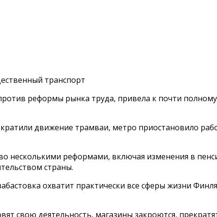
щественный транспорт
против реформы рынка труда, привела к почти полному
екратили движение трамваи, метро приостановило раб
о несколькими реформами, включая изменения в пенси
ительством страны.
 забастовка охватит практически все сферы жизни Финл
ят свою деятельность, магазины закроются, прекратят