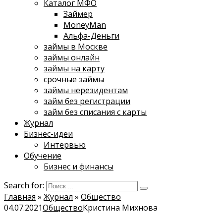
Каталог МФО
Займер
MoneyMan
Альфа-Деньги
займы в Москве
займы онлайн
займы на карту
срочные займы
займы нерезидентам
займ без регистрации
займ без списания с карты
Журнал
Бизнес-идеи
Интервью
Обучение
Бизнес и финансы
Search for:
Главная
»
Журнал
»
Общество
04.07.2021
Общество
Кристина Михнова