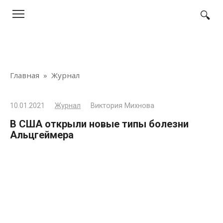
Перейти
к
контенту
Главная
»
Журнал
10.01.2021
Журнал
Виктория Михнова
В США открыли новые типы болезни
Альцгеймера