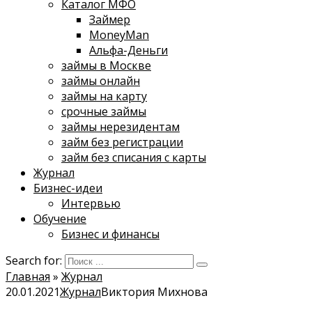
Каталог МФО
Займер
MoneyMan
Альфа-Деньги
займы в Москве
займы онлайн
займы на карту
срочные займы
займы нерезидентам
займ без регистрации
займ без списания с карты
Журнал
Бизнес-идеи
Интервью
Обучение
Бизнес и финансы
Search for:
Главная
»
Журнал
20.01.2021
Журнал
Виктория Михнова