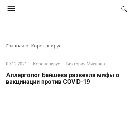
Перейти
к
контенту
Главная
»
Коронавирус
09.12.2021
Коронавирус
Виктория Михнова
Аллерголог Байшева развеяла мифы о
вакцинации против COVID-19