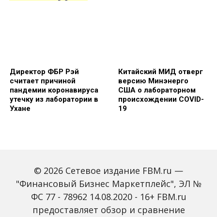
Директор ФБР Рэй
Китайский МИД отверг
считает причиной
версию Минэнерго
пандемии коронавируса
США о лабораторном
утечку из лаборатории в
происхождении COVID-
Ухане
19
© 2026 Сетевое издание FBM.ru —
"Финансовый Бизнес Маркетплейс", ЭЛ №
ФС 77 - 78962 14.08.2020 - 16+ FBM.ru
Олени могут быть
Совет ЕС
предоставляет обзор и сравнение
резервуарами старых
порекомендовал