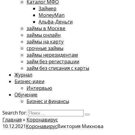
Каталог МФО
Займер
MoneyMan
Альфа-Деньги
займы в Москве
займы онлайн
займы на карту
срочные займы
займы нерезидентам
займ без регистрации
займ без списания с карты
Журнал
Бизнес-идеи
Интервью
Обучение
Бизнес и финансы
Search for:
Главная
»
Коронавирус
10.12.2021
Коронавирус
Виктория Михнова