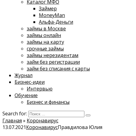
Каталог МФО
Займер
MoneyMan
Альфа-Деньги
займы в Москве
займы онлайн
займы на карту
срочные займы
займы нерезидентам
займ без регистрации
займ без списания с карты
Журнал
Бизнес-идеи
Интервью
Обучение
Бизнес и финансы
Search for:
Главная
»
Коронавирус
13.07.2021
Коронавирус
Правдилова Юлия