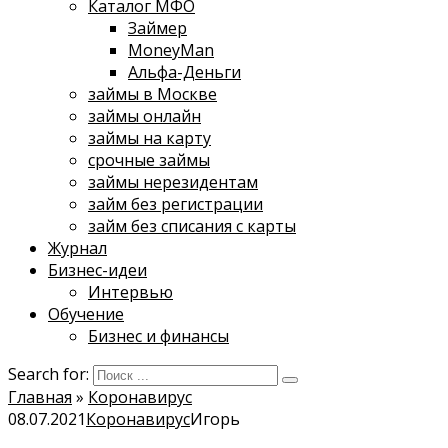
Каталог МФО
Займер
MoneyMan
Альфа-Деньги
займы в Москве
займы онлайн
займы на карту
срочные займы
займы нерезидентам
займ без регистрации
займ без списания с карты
Журнал
Бизнес-идеи
Интервью
Обучение
Бизнес и финансы
Search for:
Главная
»
Коронавирус
08.07.2021
Коронавирус
Игорь