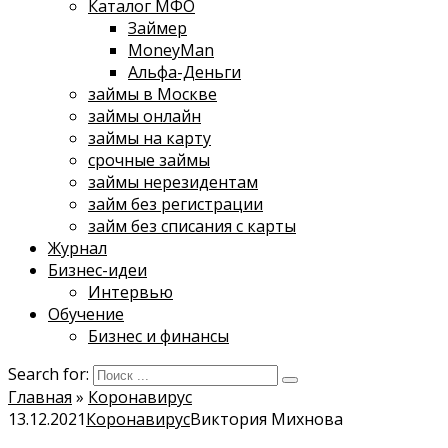
Каталог МФО
Займер
MoneyMan
Альфа-Деньги
займы в Москве
займы онлайн
займы на карту
срочные займы
займы нерезидентам
займ без регистрации
займ без списания с карты
Журнал
Бизнес-идеи
Интервью
Обучение
Бизнес и финансы
Search for:
Главная
»
Коронавирус
13.12.2021
Коронавирус
Виктория Михнова