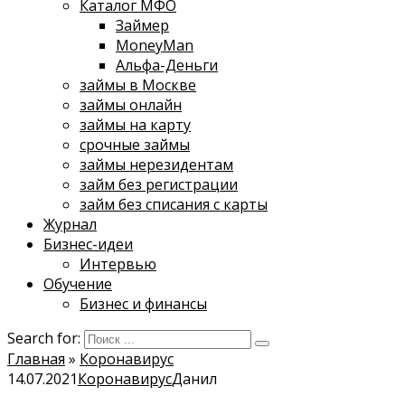
Каталог МФО
Займер
MoneyMan
Альфа-Деньги
займы в Москве
займы онлайн
займы на карту
срочные займы
займы нерезидентам
займ без регистрации
займ без списания с карты
Журнал
Бизнес-идеи
Интервью
Обучение
Бизнес и финансы
Search for:
Главная
»
Коронавирус
14.07.2021
Коронавирус
Данил