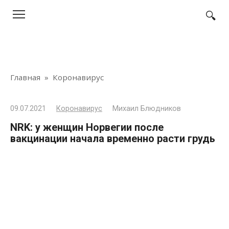
Перейти
к
контенту
Главная
»
Коронавирус
09.07.2021
Коронавирус
Михаил Блюдников
NRK: у женщин Норвегии после
вакцинации начала временно расти грудь