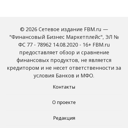
© 2026 Сетевое издание FBM.ru —
"Финансовый Бизнес Маркетплейс", ЭЛ №
ФС 77 - 78962 14.08.2020 - 16+ FBM.ru
Олени могут быть
Совет ЕС
предоставляет обзор и сравнение
резервуарами старых
порекомендовал
вариантов
требовать от
финансовых продуктов, не является
коронавируса
авиапассажиров из
кредитором и не несет ответственности за
Китая отрицательный
тест на COVID-19
условия Банков и МФО.
Контакты
О проекте
Редакция