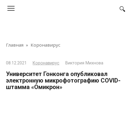
Перейти
к
контенту
Главная
»
Коронавирус
08.12.2021
Коронавирус
Виктория Михнова
Университет Гонконга опубликовал
электронную микрофотографию COVID-
штамма «Омикрон»