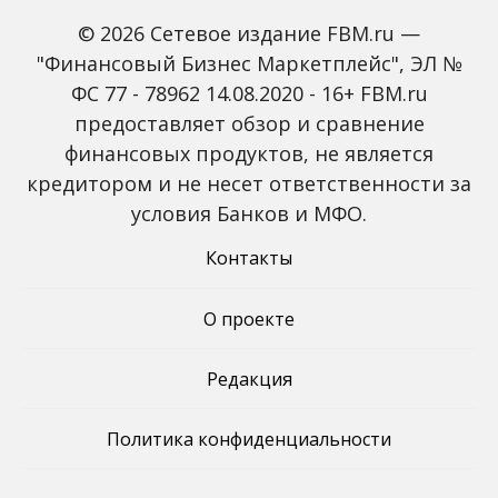
© 2026 Сетевое издание FBM.ru —
"Финансовый Бизнес Маркетплейс", ЭЛ №
ФС 77 - 78962 14.08.2020 - 16+ FBM.ru
Олени могут быть
Совет ЕС
предоставляет обзор и сравнение
резервуарами старых
порекомендовал
вариантов
требовать от
финансовых продуктов, не является
коронавируса
авиапассажиров из
кредитором и не несет ответственности за
Китая отрицательный
тест на COVID-19
условия Банков и МФО.
Контакты
О проекте
Редакция
Политика конфиденциальности