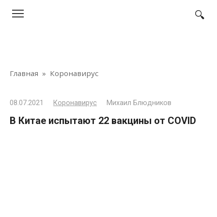
Перейти
к
контенту
Главная
»
Коронавирус
08.07.2021
Коронавирус
Михаил Блюдников
В Китае испытают 22 вакцины от COVID