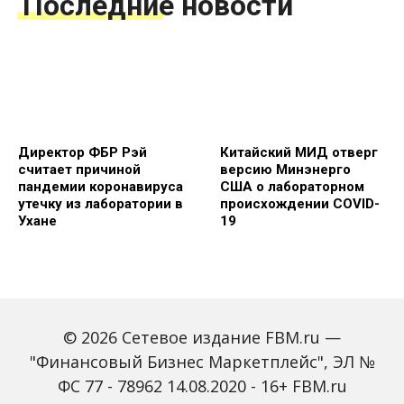
Последние новости
Директор ФБР Рэй
Китайский МИД отверг
считает причиной
версию Минэнерго
пандемии коронавируса
США о лабораторном
утечку из лаборатории в
происхождении COVID-
Ухане
19
© 2026 Сетевое издание FBM.ru —
"Финансовый Бизнес Маркетплейс", ЭЛ №
ФС 77 - 78962 14.08.2020 - 16+ FBM.ru
Олени могут быть
Совет ЕС