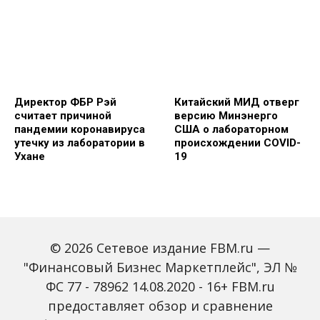
Директор ФБР Рэй
Китайский МИД отверг
считает причиной
версию Минэнерго
пандемии коронавируса
США о лабораторном
утечку из лаборатории в
происхождении COVID-
Ухане
19
© 2026 Сетевое издание FBM.ru —
"Финансовый Бизнес Маркетплейс", ЭЛ №
ФС 77 - 78962 14.08.2020 - 16+ FBM.ru
Олени могут быть
Совет ЕС
предоставляет обзор и сравнение
резервуарами старых
порекомендовал
вариантов
требовать от