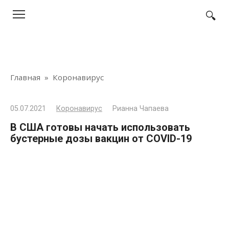
Перейти
к
контенту
Главная
»
Коронавирус
05.07.2021
Коронавирус
Рианна Чапаева
В США готовы начать использовать
бустерные дозы вакцин от COVID-19